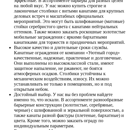
эффектные. В ассортименте барьеры для разных целей
на любой вкус. У нас можно купить строгие и
лаконичные столбики с витыми канатами для крупных
деловых встреч и масштабных официальных
мероприятий. Это могут быть шлифованные (матовые)
стойки серебристого цвета с канатами нейтральных
оттенков. Также можно заказать роскошные золотистые
мобильные заграждения с яркими бархатными
канатиками для торжеств и праздничных мероприятий.
Высокое качество и длительные сроки службы.
Канатные ограждения от компании «Уютный город»
качественные, надежные, практичные и долговечные.
Они выполнены из высококлассной стали, имеют
защитное напыление, не ржавеют, не боятся
атмосферных осадков. Столбики устойчивы к
механическим воздействиям, износу. Их можно
устанавливать не только в помещениях, но и под
открытым небом.
Достойный выбор. У нас вы без проблем найдете
именно то, что искали. В ассортименте разнообразные
барьерные конструкции (золотистые, серебряные,
черные) с шлифованной и зеркальной поверхностью, а
также канаты разной фактуры (плетеные, бархатные) и
цвета. Кроме того, можно заказать ограду по
индивидуальным параметрам.