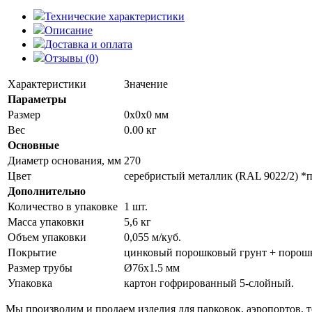
Технические характеристики
Описание
Доставка и оплата
Отзывы (0)
Характеристики
Значение
Параметры
Размер
0x0x0 мм
Вес
0.00 кг
Основные
Диаметр основания, мм
270
Цвет
серебристый металлик (RAL 9022/2) *п
Дополнительно
Количество в упаковке
1 шт.
Масса упаковки
5,6 кг
Объем упаковки
0,055 м/куб.
Покрытие
цинковый порошковый грунт + порошк
Размер трубы
Ø76х1.5 мм
Упаковка
картон гофрированный 5-слойный.
Мы производим и продаем изделия для парковок, аэропортов, т