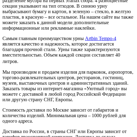
разделение мусора на первых этапах сбора. 4 разноцветные
секции указывают на тип отходов. В синюю урну
выбрасывают бумагу и картон, в зеленую – стекло, в желтую
пластик, в красную – все остальное. На нашем сайте вы также
можете заказать к данной модели дополнительные
информационные или рекламные наклейки.
Самым главным преимуществом урны
Artbin Tempo-4
является качество и надежность, которое достигается
благодаря прочной стали. Урны также характеризуются
вместительностью. Объем каждой секции составляет
40
литров
.
Мы производим и продаем изделия для парковок, аэропортов,
торгово-развлекательных центров, ресторанов, гостиниц,
музеев, выставочных центров и административных зданий.
Заказать товары из интернет-магазина «Уютный город» вы
можете с доставкой в любой город Российской Федерации
или другую страну СНГ, Европы.
Стоимость доставки по Москве зависит от габаритов и
количества изделий. Минимальная цена – 1000 рублей для
одного адреса.
Доставка по России, в страны СНГ или Европы зависит от
тарифов транспортной компании. Доставка до склада